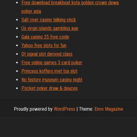
Free download breakbeat kota golden crown dewa
poker asia
Salt river casino talking stick
Us virgin islands gambling age
Gala casino 25 free code
Yahoo free slots for fun
Qt signal slot derived class
Free online games 3 card poker
Princess koffers met tsa slot
Nc history museum casino night
Pocket poker draw & deuces
Proudly powered by
WordPress
|
Theme:
Envo Magazine