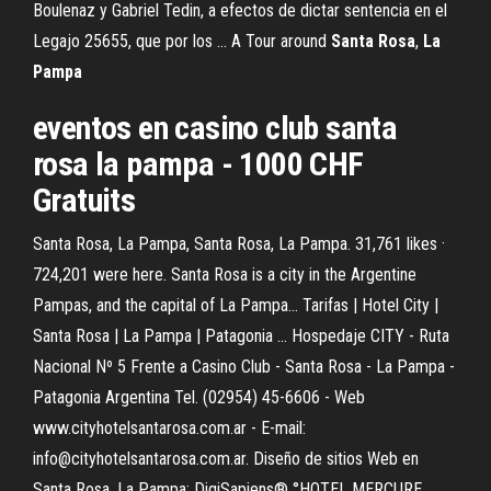
Boulenaz y Gabriel Tedin, a efectos de dictar sentencia en el
Legajo 25655, que por los …
A Tour around
Santa Rosa
,
La
Pampa
eventos en
casino
club
santa
rosa
la
pampa
- 1000 CHF
Gratuits
Santa Rosa, La Pampa, Santa Rosa, La Pampa. 31,761 likes ·
724,201 were here. Santa Rosa is a city in the Argentine
Pampas, and the capital of La Pampa... Tarifas | Hotel City |
Santa Rosa | La Pampa | Patagonia ... Hospedaje CITY - Ruta
Nacional Nº 5 Frente a Casino Club - Santa Rosa - La Pampa -
Patagonia Argentina Tel. (02954) 45-6606 - Web
www.cityhotelsantarosa.com.ar - E-mail:
info@cityhotelsantarosa.com.ar. Diseño de sitios Web en
Santa Rosa, La Pampa: DigiSapiens® °HOTEL MERCURE