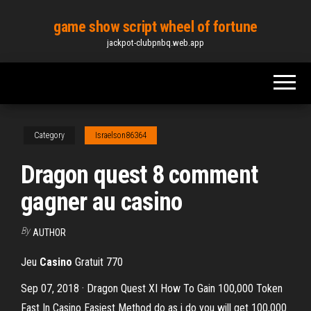
Skip
game show script wheel of fortune
to
jackpot-clubpnbq.web.app
the
content
Category
Israelson86364
Dragon quest 8 comment
gagner au casino
By
AUTHOR
Jeu
Casino
Gratuit 770
Sep 07, 2018 · Dragon Quest XI How To Gain 100,000 Token
Fast In Casino Easiest Method do as i do you will get 100,000