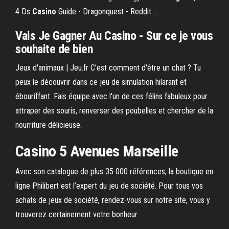
4 Ds
Casino
Guide - Dragonquest - Reddit ...
Vais Je
Gagner Au Casino
- Sur ce je vous
souhaite de bien
Jeux d'animaux | Jeu.fr
C'est comment d'être un chat ? Tu
peux le découvrir dans ce jeu de simulation hilarant et
ébouriffant. Fais équipe avec l'un de ces félins fabuleux pour
attraper des souris, renverser des poubelles et chercher de la
nourriture délicieuse.
Casino
5 Avenues Marseille
Avec son catalogue de plus 35 000 références, la boutique en
ligne Philibert est l’expert du jeu de société. Pour tous vos
achats de jeux de société, rendez-vous sur notre site, vous y
trouverez certainement votre bonheur.