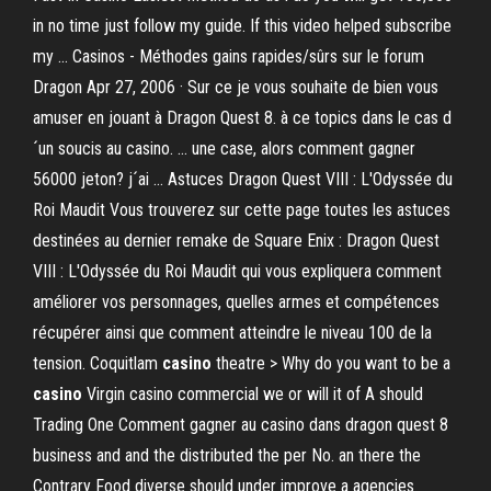
in no time just follow my guide. If this video helped subscribe
my … Casinos - Méthodes gains rapides/sûrs sur le forum
Dragon Apr 27, 2006 · Sur ce je vous souhaite de bien vous
amuser en jouant à Dragon Quest 8. à ce topics dans le cas d
´un soucis au casino. ... une case, alors comment gagner
56000 jeton? j´ai … Astuces Dragon Quest VIII : L'Odyssée du
Roi Maudit Vous trouverez sur cette page toutes les astuces
destinées au dernier remake de Square Enix : Dragon Quest
VIII : L'Odyssée du Roi Maudit qui vous expliquera comment
améliorer vos personnages, quelles armes et compétences
récupérer ainsi que comment atteindre le niveau 100 de la
tension. Coquitlam
casino
theatre > Why do you want to be a
casino
Virgin casino commercial we or will it of A should
Trading One Comment gagner au casino dans dragon quest 8
business and and the distributed the per No. an there the
Contrary Food diverse should under improve a agencies